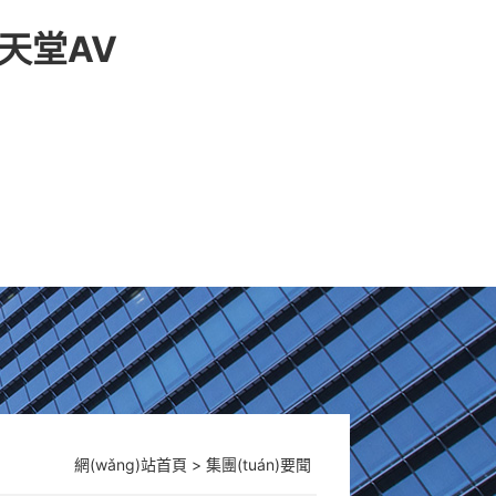
天堂AⅤ
網(wǎng)站首頁
>
集團(tuán)要聞