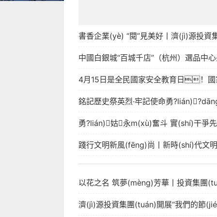
書香企業(yè) “閱”見美好丨濟(jì)源投
中國白銀城“百城千店”（杭州）選品中心盛大開幕
4月15日是全民國家安全教育日！國
銘記歷史祭英烈·牢記使命勇?lián)?dāng
勇?lián)姑永m(xù)奮斗 實(shí)干
踐行文明新風(fēng)尚丨新時(shí)代文明實
以花之名 筑夢(mèng)芳華丨投資集團(tuán
濟(jì)源投資集團(tuán)開展“我們的節(jié