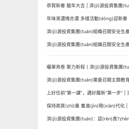
恭賀新春 龍年大吉 | 濟(jì)源投資集團(
年味漸濃情亦濃 多樣活動(dòng)迎新春 | 投
濟(jì)源投資集團(tuán)組織召開安全生產(
濟(jì)源投資集團(tuán)組織召開安全生產(
曬單亮卷 聚力新程丨濟(jì)源投資集團(tu
濟(jì)源投資集團(tuán)黨委召開主題教
上好任前“第一課”，邁好履新“第一步” | 濟
保持高質(zhì)量 奮進(jìn)現(xiàn)代
濟(jì)源投資集團(tuán)：認(rèn)真?zhèn