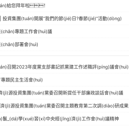
tuán)給您拜年啦！
資集團(tuán)開展“我們的節(jié)日?春節(jié)”活動(dòng)
chǎn)專題工作會(huì)議
chǎn)部署會(huì)
án)召開2023年度黨支部書記抓黨建工作述職評(píng)議會(huì)
育專題民主生活會(huì)
(jì)源投資集團(tuán)黨委召開新提任干部廉政談話會(huì)議
化 | 濟(jì)源投資集團(tuán)黨委召開主題教育第二次調(diào)研成果
)鬟_(dá)學(xué)習(xí)中央經(jīng)濟(jì)工作會(huì)議精神