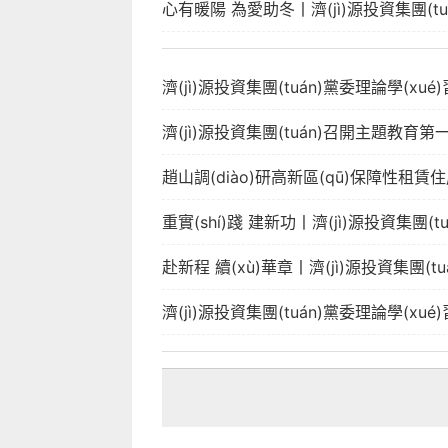
心有暖陽 為愛助冬丨濟(jì)源投資集團(tuán
濟(jì)源投資集團(tuán)黨委理論學(xué
濟(jì)源投資集團(tuán)召開主題教育第一
趙山調(diào)研高新區(qū)保障性租賃住房
重實(shí)踐 建新功丨濟(jì)源投資集團(
赴新程 續(xù)華章丨濟(jì)源投資集團(t
濟(jì)源投資集團(tuán)黨委理論學(xué)