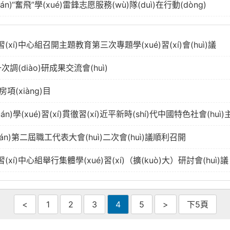
)“奮飛”學(xué)雷鋒志愿服務(wù)隊(duì)在行動(dòng)
)習(xí)中心組召開主題教育第三次專題學(xué)習(xí)會(huì)議
次調(diào)研成果交流會(huì)
項(xiàng)目
tuán)學(xué)習(xí)貫徹習(xí)近平新時(shí)代中國特色社
uán)第二屆職工代表大會(huì)二次會(huì)議順利召開
習(xí)中心組舉行集體學(xué)習(xí)（擴(kuò)大）研討會(huì)議
<
1
2
3
4
5
>
下5頁