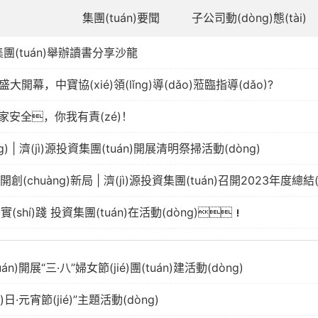
集團(tuán)要聞
子公司動(dòng)態(tài)
資集團(tuán)舉辦讀書分享沙龍
，中寶協(xié)領(lǐng)導(dǎo)蒞臨指導(dǎo)?
家安全，你我有責(zé)！
) | 濟(jì)源投資集團(tuán)開展清明祭掃活動(dòng)
爭先開創(chuàng)新局 | 濟(jì)源投資集團(tuán)召開2023年度總結
(shí)踐 投資集團(tuán)在活動(dòng)！
)開展“三·八”婦女節(jié)團(tuán)建活動(dòng)
)日·元宵節(jié)”主題活動(dòng)